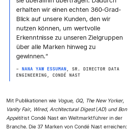
sie überallhin übertragen. Dadurch
erhalten wir einen echten 360-Grad-
Blick auf unsere Kunden, den wir
nutzen können, um wertvolle
Erkenntnisse zu unseren Zielgruppen
über alle Marken hinweg zu
gewinnen.“
–
NANA YAW ESSUMAN
, SR. DIRECTOR DATA
ENGINEERING, CONDÉ NAST
Mit Publikationen wie
Vogue
,
GQ
,
The New Yorker
,
Vanity Fair
,
Wired
,
Architectural Digest
(
AD
)
und Bon
Appétit
ist Condé Nast ein Weltmarktführer in der
Branche. Die 37 Marken von Condé Nast erreichen: