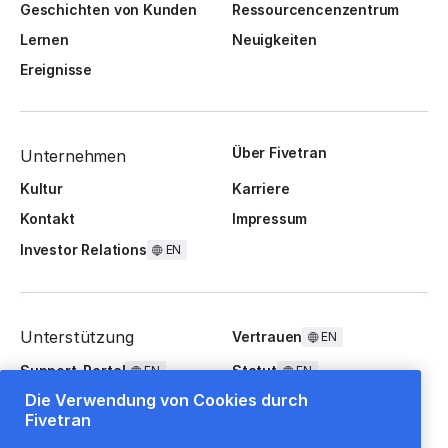
Geschichten von Kunden
Ressourcencenzentrum
Lernen
Neuigkeiten
Ereignisse
Über Fivetran
Unternehmen
Kultur
Karriere
Kontakt
Impressum
Investor Relations
EN
Unterstützung
Vertrauen
EN
Support-Portal
Statut
EN
EN
Die Verwendung von Cookies durch
FAQ
Fivetran