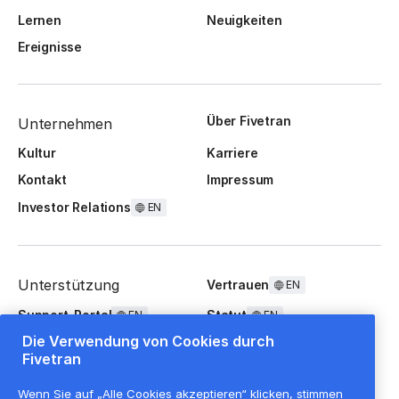
Lernen
Neuigkeiten
Ereignisse
Über Fivetran
Unternehmen
Kultur
Karriere
Kontakt
Impressum
Investor Relations
EN
Unterstützung
Vertrauen
EN
Support-Portal
Statut
EN
EN
Die Verwendung von Cookies durch
FAQ
Fivetran
Wenn Sie auf „Alle Cookies akzeptieren“ klicken, stimmen