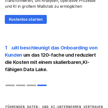
transformieren, um Analysen, operative Prozesse
und KI in großem Maßstab zu ermöglichen
Kostenlos starten
Pfizer treibt klinische Studien mit
Tinuiti beschleunigt das Onboarding von
Echtzeitdaten voran und verkürzt die
Kunden
um das 120-fache und reduziert
Bearbeitungszeit von Stunden
die Kosten mit einem skalierbaren,KI-
auf
Minuten, während gleichzeitig die
fähigen Data Lake.
Compliance gewahrt bleibt.
Slide 1 of 4.
FÜHRENDEN DATEN- UND KI-UNTERNEHMEN VERTRAUEN