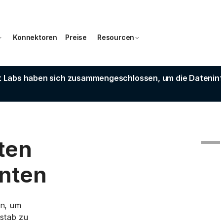
Konnektoren
Preise
Resourcen
t Labs haben sich zusammengeschlossen, um die Dateninfr
Slide 4 of 4.
ten
nten
en, um
stab zu