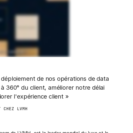
le déploiement de nos opérations de data
 à 360° du client, améliorer notre délai
orer l'expérience client »
T CHEZ LVMH
m de LVMH, est le leader mondial du luxe et le