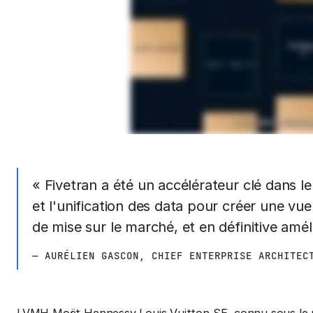
« Fivetran a été un accélérateur clé dans 
et l'unification des data pour créer une vue
de mise sur le marché, et en définitive améli
— AURÉLIEN GASCON, CHIEF ENTERPRISE ARCHITEC
LVMH Moët Hennessy Louis Vuitton SE, connu sous le no