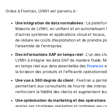
Grâce à Fivetran, LVMH est parvenu à :
Une intégration de data normalisées
: La platefo
Maisons de LVMH, en unifiant et en automatisant
d'autres systèmes et applications cloud et locaux, 
de réduire les coûts d’exploitation et de prendre p
l'ensemble de l'entreprise.
Des informations SAP en temps réel
: L'un des c
LVMH à intégrer les data SAP de manière fluide. 
en temps réel aux data essentielles des
finances
e
la livraison des produits et l'efficacité opérationnell
Une vue à 360 degrés du client
: Fivetran a permi
permettant aux consultants de fournir des interact
renforcent la fidélité des clients et augmentent leur
Une optimisation du marketing et des opérations
ajuster ses stratégies marketing et optimiser ses