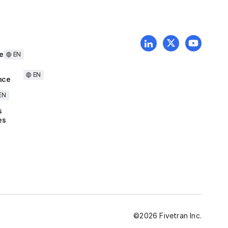
e
EN
EN
nce
EN
s
es
©
2026
Fivetran Inc.