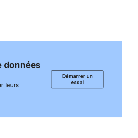
de données
Démarrer un
essai
er leurs