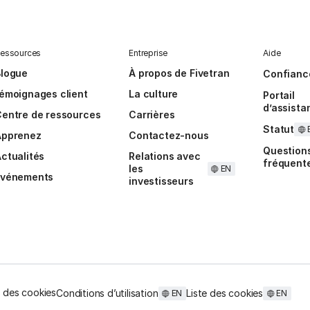
essources
Entreprise
Aide
Blogue
À propos de Fivetran
Confianc
émoignages client
La culture
Portail
d’assista
entre de ressources
Carrières
Statut
Apprenez
Contactez-nous
Question
ctualités
Relations avec
fréquent
les
EN
Événements
investisseurs
 des cookies
Conditions d’utilisation
Liste des cookies
EN
EN