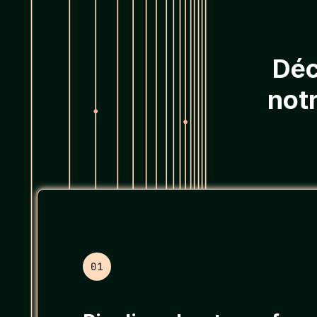
Déc
not