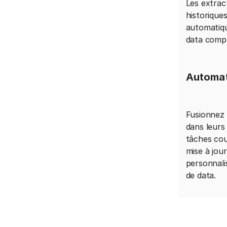
Les extrac
historique
automatiqu
data compl
Automat
Fusionnez 
dans leurs
tâches cou
mise à jou
personnali
de data.