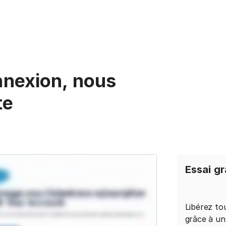
nnexion, nous
te
Essai g
Libérez to
grâce à un 