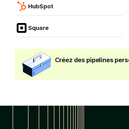
HubSpot
Square
Créez des pipelines per