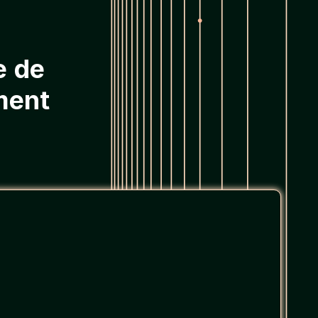
e de
ment