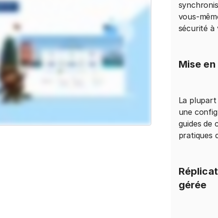
synchronis
vous-même
sécurité à 
Mise en
La plupart
une config
guides de 
pratiques d
Réplica
gérée