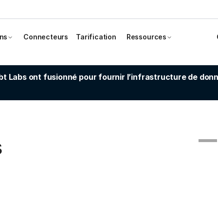
ons
Connecteurs
Tarification
Ressources
dbt Labs ont fusionné pour fournir l’infrastructure de do
Slide 4 of 4.
s