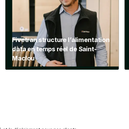
Fivetran structure l’alimentation
data en temps réel de Saint-
Maclou