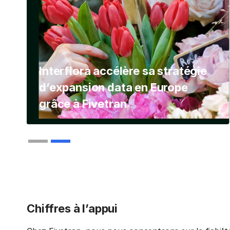
Interflora accélère sa stratégie
d’expansion data en Europe
grâce à Fivetran
Slide 2 of 2.
Chiffres à l’appui