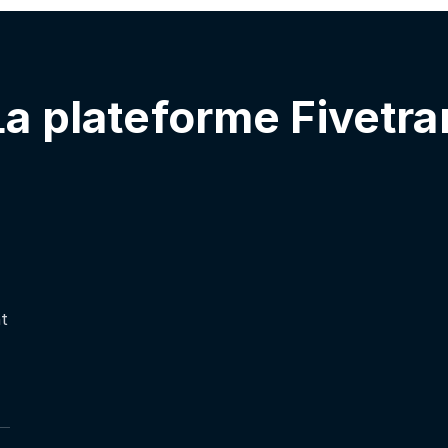
La plateforme Fivetra
nt