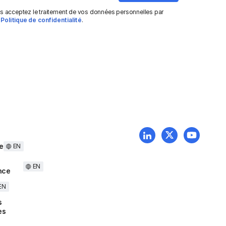
us acceptez le traitement de vos données personnelles par
e
Politique de confidentialité
.
e
EN
EN
nce
EN
s
es