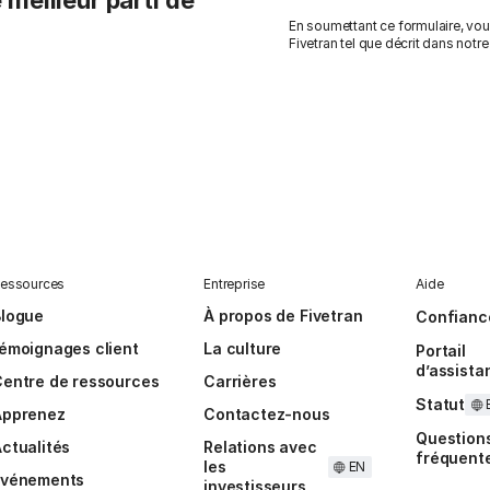
 meilleur parti de
En soumettant ce formulaire, vo
Fivetran tel que décrit dans notr
essources
Entreprise
Aide
Blogue
À propos de Fivetran
Confianc
émoignages client
La culture
Portail
d’assista
entre de ressources
Carrières
Statut
Apprenez
Contactez-nous
Question
ctualités
Relations avec
fréquent
les
EN
Événements
investisseurs