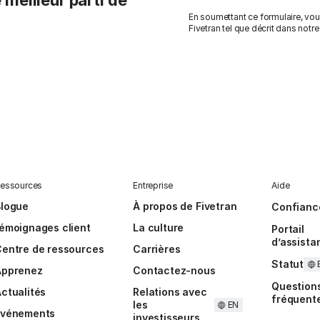
 meilleur parti de
En soumettant ce formulaire, vo
Fivetran tel que décrit dans notr
essources
Entreprise
Aide
Blogue
À propos de Fivetran
Confianc
émoignages client
La culture
Portail
d’assista
entre de ressources
Carrières
Statut
Apprenez
Contactez-nous
Question
ctualités
Relations avec
fréquent
les
EN
Événements
investisseurs