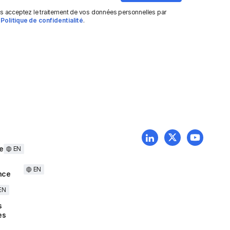
us acceptez le traitement de vos données personnelles par
e
Politique de confidentialité
.
e
EN
EN
nce
EN
s
es