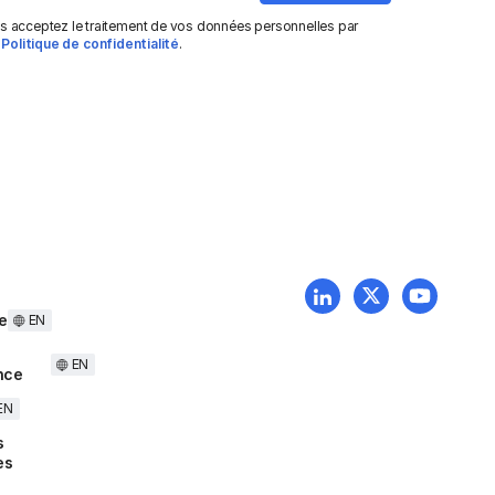
us acceptez le traitement de vos données personnelles par
e
Politique de confidentialité
.
e
EN
EN
nce
EN
s
es