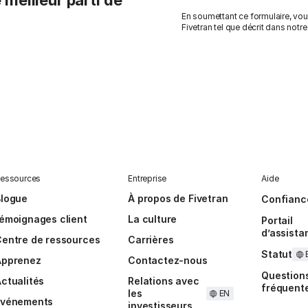
 meilleur parti de
En soumettant ce formulaire, vo
Fivetran tel que décrit dans notr
essources
Entreprise
Aide
Blogue
À propos de Fivetran
Confianc
émoignages client
La culture
Portail
d’assista
entre de ressources
Carrières
Statut
Apprenez
Contactez-nous
Question
ctualités
Relations avec
fréquent
les
EN
Événements
investisseurs