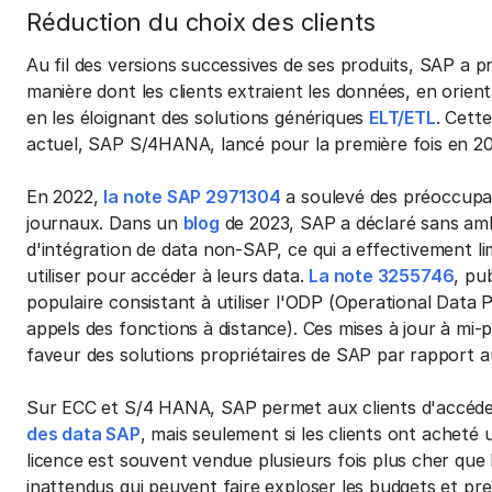
Réduction du choix des clients
Au fil des versions successives de ses produits, SAP a pr
manière dont les clients extraient les données, en orienta
en les éloignant des solutions génériques
ELT/ETL
. Cett
actuel, SAP S/4HANA, lancé pour la première fois en 2015
En 2022,
la note SAP 2971304
a soulevé des préoccupat
journaux. Dans un
blog
de 2023, SAP a déclaré sans ambag
d'intégration de data non-SAP, ce qui a effectivement lim
utiliser pour accéder à leurs data.
La note 3255746
, pub
populaire consistant à utiliser l'ODP (Operational Data 
appels des fonctions à distance). Ces mises à jour à mi-
faveur des solutions propriétaires de SAP par rapport au
Sur ECC et S/4 HANA, SAP permet aux clients d'accéde
des data SAP
, mais seulement si les clients ont acheté
licence est souvent vendue plusieurs fois plus cher que la
inattendus qui peuvent faire exploser les budgets et pre