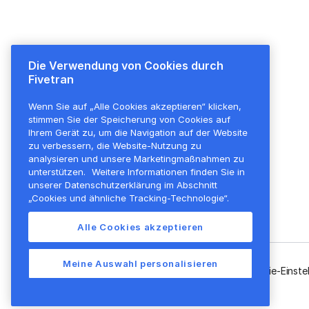
Die Verwendung von Cookies durch
Plattformübersicht
Preise
Fivetran
Plattformübersicht
Überblick
Wenn Sie auf „Alle Cookies akzeptieren“ klicken,
Transformationen
Alle Funktionen
stimmen Sie der Speicherung von Cookies auf
Sicherheit
Kostenloser Plan
Ihrem Gerät zu, um die Navigation auf der Website
zu verbessern, die Website-Nutzung zu
Unternehmensführung
analysieren und unsere Marketingmaßnahmen zu
unterstützen.
Weitere Informationen finden Sie in
Erweiterbarkeit
unserer Datenschutzerklärung im Abschnitt
Aktivierungen
„Cookies und ähnliche Tracking-Technologie“.
Bereitstellungsoptionen
Alle Cookies akzeptieren
Meine Auswahl personalisieren
Datenschutzrichtlinie
Cookie-Einste
Rechtliche Hinweise
EN