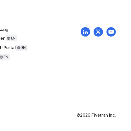
tzung
uen
EN
t-Portal
EN
EN
©
2026
Fivetran Inc.