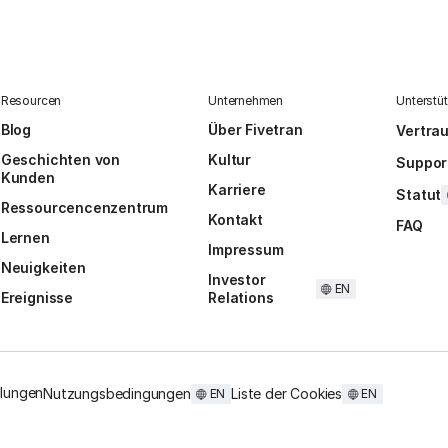
Resourcen
Unternehmen
Unterstü
Blog
Über Fivetran
Vertra
Geschichten von
Kultur
Suppor
Kunden
Karriere
Statut
Ressourcencenzentrum
Kontakt
FAQ
Lernen
Impressum
Neuigkeiten
Investor
EN
Ereignisse
Relations
llungen
Nutzungsbedingungen
Liste der Cookies
EN
EN