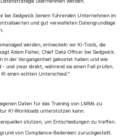
en Datenstrategie übernehmen werden.
te bei Sedgwick (einem führenden Unternehmen im
ntralisierten und gut verwalteten Datengrundlage
n.
gemanaged werden, entwickeln wir KI-Tools, die
 sagt Adam Fisher, Chief Data Officer bei Sedgwick.
n in der Vergangenheit gekostet haben und wie
ird - und zwar direkt, während sie einen Fall prüfen.
 KI einen echten Unterschied.“
 eigenen Daten für das Training von LMMs zu
ktur KI-Workloads unterstützen kann.
tenquellen stützen, um Entscheidungen zu treffen.
grund von Compliance-Bedenken zurückgestellt.