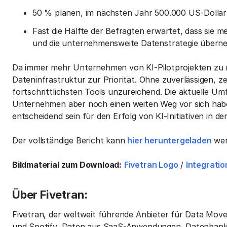
50 % planen, im nächsten Jahr 500.000 US-Dollar o
Fast die Hälfte der Befragten erwartet, dass sie
und die unternehmensweite Datenstrategie übern
Da immer mehr Unternehmen von KI-Pilotprojekten zu 
Dateninfrastruktur zur Priorität. Ohne zuverlässigen, z
fortschrittlichsten Tools unzureichend. Die aktuelle Umf
Unternehmen aber noch einen weiten Weg vor sich haben
entscheidend sein für den Erfolg von KI-Initiativen i
Der vollständige Bericht kann
hier heruntergeladen
wer
Bildmaterial zum Download:
Fivetran Logo
/
Integratio
Über Fivetran:
Fivetran, der weltweit führende Anbieter für Data Mov
und Spotify, Daten aus SaaS-Anwendungen, Datenbanke