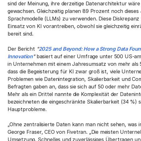
sind der Meinung, ihre derzeitige Datenarchitektur wär
gewachsen. Gleichzeitig planen 89 Prozent noch dieses 
Sprachmodelle (LLMs) zu verwenden. Diese Diskrepanz v
Einsatz von KI vorantreiben, obwohl sie gleichzeitig ei
bereit sind.
Der Bericht
"
2025 and Beyond: How a Strong Data Found
Innovation
"
basiert auf einer Umfrage unter 500 US-ame
in Unternehmen mit einem Jahresumsatz von mehr als 500
dass die Begeisterung für KI zwar groß ist, viele Unt
Problemen wie Datenintegration, Skalierbarkeit und C
Befragten gaben an, dass sie sich auf 50 oder mehr Dat
Mehr als ein Drittel nannte die Komplexität der Datenin
bezeichneten die eingeschränkte Skalierbarkeit (34 %) s
Hauptprobleme.
„Ohne zentralisierte Daten kann man nicht sehen, was i
George Fraser, CEO von Fivetran. „Die meisten Unterne
Umsetzung. Schnelles und zuverlässiges Übertragen unt