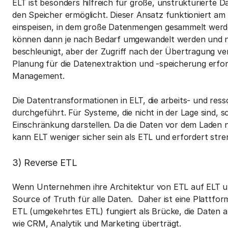
ELT ist besonders hilfreich für große, unstrukturierte 
den Speicher ermöglicht. Dieser Ansatz funktioniert am
einspeisen, in dem große Datenmengen gesammelt werden
können dann je nach Bedarf umgewandelt werden und nic
beschleunigt, aber der Zugriff nach der Übertragung ver
Planung für die Datenextraktion und -speicherung erford
Management.
Die Datentransformationen in ELT, die arbeits- und res
durchgeführt. Für Systeme, die nicht in der Lage sind, 
Einschränkung darstellen. Da die Daten vor dem Laden n
kann ELT weniger sicher sein als ETL und erfordert st
3) Reverse ETL
Wenn Unternehmen ihre Architektur von ETL auf ELT um
Source of Truth für alle Daten. Daher ist eine Plattform
ETL (umgekehrtes ETL) fungiert als Brücke, die Date
wie CRM, Analytik und Marketing überträgt.