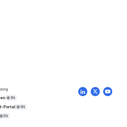
tzung
uen
EN
t-Portal
EN
EN