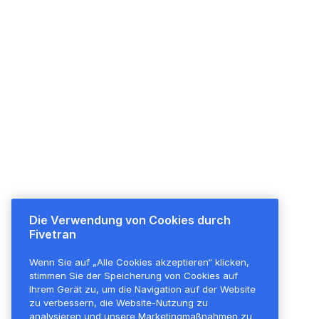
Die Verwendung von Cookies durch
Plattformübersicht
Preise
Fivetran
Plattformübersicht
Überblick
Wenn Sie auf „Alle Cookies akzeptieren“ klicken,
Transformationen
Alle Funktionen
stimmen Sie der Speicherung von Cookies auf
Sicherheit
Kostenloser Plan
Ihrem Gerät zu, um die Navigation auf der Website
zu verbessern, die Website-Nutzung zu
Unternehmensführung
analysieren und unsere Marketingmaßnahmen zu