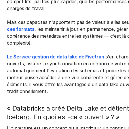
compétitifs, parfois plus rapides, que les performance
charges de travail.
Mais ces capacités n'apportent pas de valeur à elles se
ces formats
, les maintenir à jour en permanence, gérer
cohérence des metadata entre les systèmes — c'est là qu
complexité.
Le Service gestion de data lake de Fivetran
s'en charge
ouverts, assure la synchronisation en continu de votre 
automatiquement l'évolution des schémas et publie les
moteur puisse accéder à une vue cohérente et gérée de
éléments, il vous offre les avantages d'un data lake ouv
traditionnellement.
« Databricks a créé Delta Lake et détien
Iceberg. En quoi est-ce « ouvert » ? »
L'ouverture est un concept qui s'inscrit sur un continuu