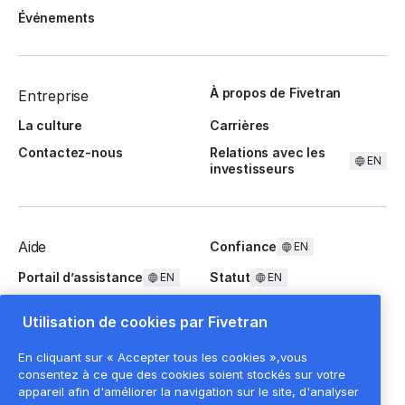
Événements
À propos de Fivetran
Entreprise
La culture
Carrières
Contactez-nous
Relations avec les
EN
investisseurs
Aide
Confiance
EN
Portail d’assistance
Statut
EN
EN
Questions fréquentes
Utilisation de cookies par Fivetran
En cliquant sur « Accepter tous les cookies »,vous
consentez à ce que des cookies soient stockés sur votre
appareil afin d'améliorer la navigation sur le site, d'analyser