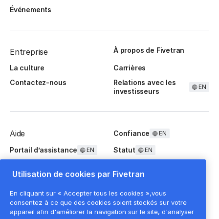
Événements
À propos de Fivetran
Entreprise
La culture
Carrières
Contactez-nous
Relations avec les
EN
investisseurs
Aide
Confiance
EN
Portail d’assistance
Statut
EN
EN
Questions fréquentes
Utilisation de cookies par Fivetran
En cliquant sur « Accepter tous les cookies »,vous
consentez à ce que des cookies soient stockés sur votre
appareil afin d'améliorer la navigation sur le site, d'analyser