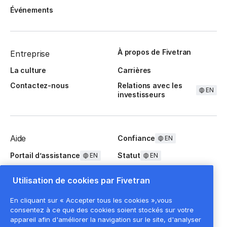
Événements
À propos de Fivetran
Entreprise
La culture
Carrières
Contactez-nous
Relations avec les
EN
investisseurs
Aide
Confiance
EN
Portail d’assistance
Statut
EN
EN
Questions fréquentes
Utilisation de cookies par Fivetran
En cliquant sur « Accepter tous les cookies »,vous
consentez à ce que des cookies soient stockés sur votre
appareil afin d'améliorer la navigation sur le site, d'analyser