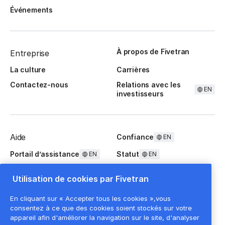
Événements
À propos de Fivetran
Entreprise
La culture
Carrières
Contactez-nous
Relations avec les
EN
investisseurs
Aide
Confiance
EN
Portail d’assistance
Statut
EN
EN
Questions fréquentes
Utilisation de cookies par Fivetran
En cliquant sur « Accepter tous les cookies »,vous
consentez à ce que des cookies soient stockés sur votre
appareil afin d'améliorer la navigation sur le site, d'analyser