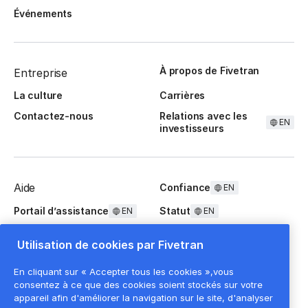
Événements
À propos de Fivetran
Entreprise
La culture
Carrières
Contactez-nous
Relations avec les
EN
investisseurs
Aide
Confiance
EN
Portail d’assistance
Statut
EN
EN
Questions fréquentes
Utilisation de cookies par Fivetran
En cliquant sur « Accepter tous les cookies »,vous
consentez à ce que des cookies soient stockés sur votre
appareil afin d'améliorer la navigation sur le site, d'analyser