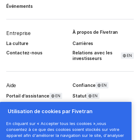
Événements
À propos de Fivetran
Entreprise
La culture
Carrières
Contactez-nous
Relations avec les
EN
investisseurs
Aide
Confiance
EN
Portail d’assistance
Statut
EN
EN
Questions fréquentes
Utilisation de cookies par Fivetran
En cliquant sur « Accepter tous les cookies »,vous
consentez à ce que des cookies soient stockés sur votre
appareil afin d'améliorer la navigation sur le site, d'analyser