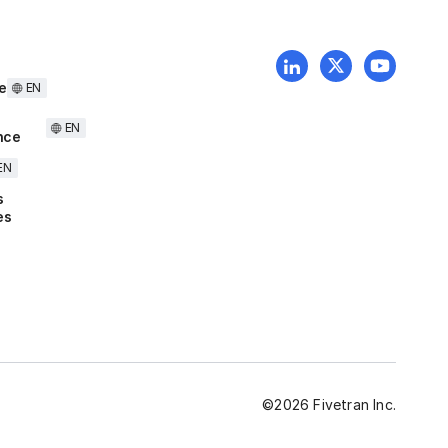
e
EN
EN
nce
EN
s
es
©
2026
Fivetran Inc.