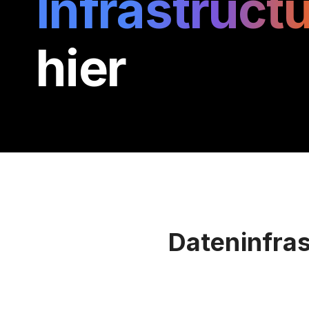
Infrastruct
hier
Dateninfras