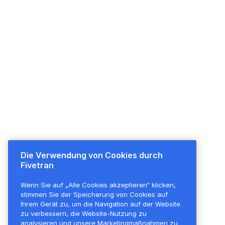
Die Verwendung von Cookies durch
Plattformübersicht
Preise
Fivetran
Plattformübersicht
Überblick
Wenn Sie auf „Alle Cookies akzeptieren“ klicken,
Transformationen
Alle Funktionen
stimmen Sie der Speicherung von Cookies auf
Sicherheit
Kostenloser Plan
Ihrem Gerät zu, um die Navigation auf der Website
zu verbessern, die Website-Nutzung zu
Unternehmensführung
analysieren und unsere Marketingmaßnahmen zu