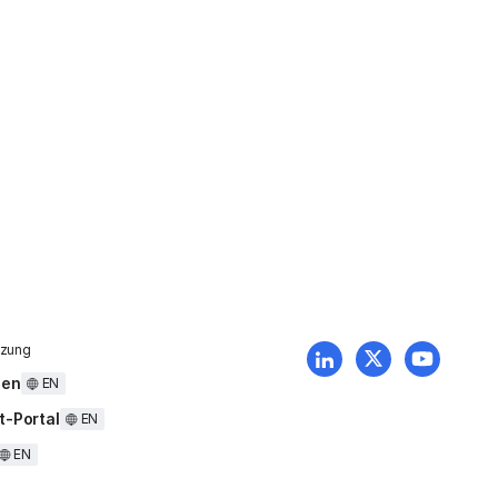
tzung
uen
EN
t-Portal
EN
EN