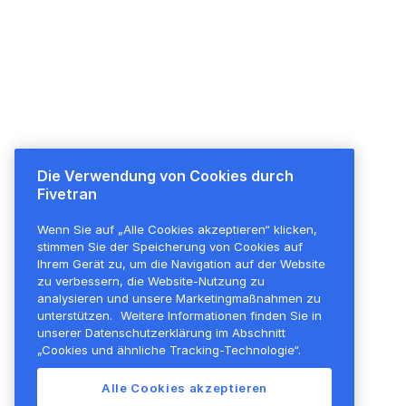
Die Verwendung von Cookies durch
Plattformübersicht
Preise
Fivetran
Plattformübersicht
Überblick
Wenn Sie auf „Alle Cookies akzeptieren“ klicken,
Transformationen
Alle Funktionen
stimmen Sie der Speicherung von Cookies auf
Sicherheit
Kostenloser Plan
Ihrem Gerät zu, um die Navigation auf der Website
zu verbessern, die Website-Nutzung zu
Unternehmensführung
analysieren und unsere Marketingmaßnahmen zu
unterstützen.
Weitere Informationen finden Sie in
Erweiterbarkeit
unserer Datenschutzerklärung im Abschnitt
Aktivierungen
„Cookies und ähnliche Tracking-Technologie“.
Bereitstellungsoptionen
Alle Cookies akzeptieren