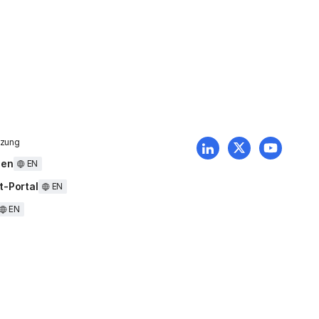
tzung
uen
EN
t-Portal
EN
EN