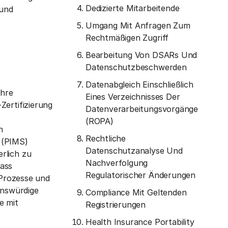
Dedizierte Mitarbeitende
 und
Umgang Mit Anfragen Zum
Rechtmäßigen Zugriff
Bearbeitung Von DSARs Und
Datenschutzbeschwerden
Datenabgleich Einschließlich
Ihre
Eines Verzeichnisses Der
Zertifizierung
Datenverarbeitungsvorgänge
(ROPA)
n
Rechtliche
 (PIMS)
Datenschutzanalyse Und
rlich zu
Nachverfolgung
dass
Regulatorischer Änderungen
 Prozesse und
enswürdige
Compliance Mit Geltenden
e mit
Registrierungen
Health Insurance Portability