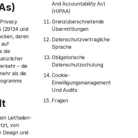
And Accountability Act
As)
(HIPAA)
Privacy
Grenzüberschreitende
s (29134 und
Übermittlungen
decken, deren
Datenschutzvertragliche
 auf
Sprache
s die
Obligatorische
türlicher
Datenschutzschulung
erkehr – die
ehr als die
Cookie-
programms
Einwilligungsmanagement
Und Audits
lt
Fragen
in Leitfaden-
tzt, von
y Design und