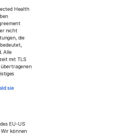
tected Health
aben
Agreement
er nicht
htungen, die
 bedeutet,
. Alle
zeit mit TLS
r übertragenen
istiges
e
ld sie
g des EU-US
. Wir können