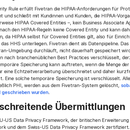
ty Rule erfüllt Fivetran die HIPAA-Anforderungen für Pro
ht und schließt mit Kundinnen und Kunden, die HIPAA-Vorg
erweise HIPAA Covered Entities –, kein Business Associate 
t nach den HIPAA-Regeln keine Covered Entity und kann dah
, da HIPAA selbst für Covered Entities gilt, also für Einric
 das HHS unterliegen. Fivetran dient als Datenpipeline. Das
tran-Umgebung durchläuft, nicht dauerhaft gespeichert wird
 nach branchenüblichen Best Practices verschlüsselt, der
 temporäre Speicherung kann auftreten, wenn die Menge de
ür eine Echtzeitverarbeitung überschreitet und daher kurzfr
st. Eine solche temporäre Speicherung ist verschlüsselt. All
ießlich PHI, werden aus dem Fivetran-System gelöscht,
soba
el geschrieben wurden
.
schreitende Übermittlungen
U-US Data Privacy Framework, der britischen Erweiterun
rk und dem Swiss-US Data Privacy Framework zertifiziert