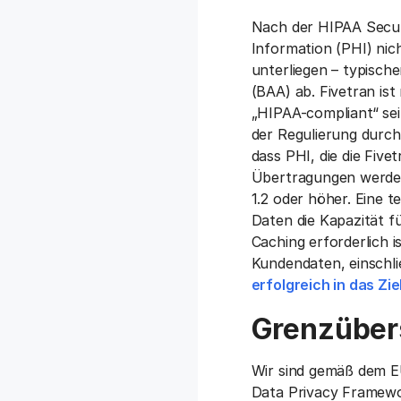
Nach der HIPAA Securi
Information (PHI) nic
unterliegen – typisch
(BAA) ab. Fivetran is
„HIPAA-compliant“ sein
der Regulierung durch
dass PHI, die die Five
Übertragungen werden
1.2 oder höher. Eine
Daten die Kapazität f
Caching erforderlich i
Kundendaten, einschl
erfolgreich in das Zi
Grenzüber
Wir sind gemäß dem E
Data Privacy Framewo