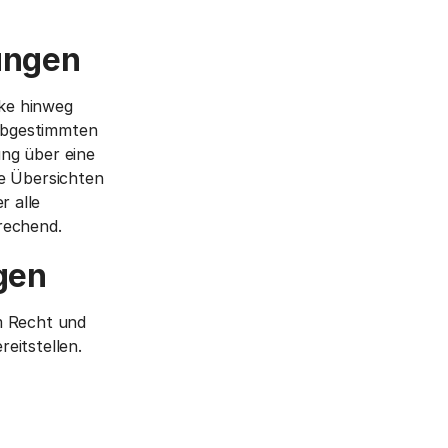
ungen
ke hinweg
abgestimmten
ng über eine
re Übersichten
 alle
rechend.
gen
m Recht und
eitstellen.