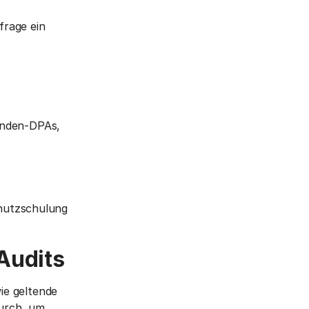
frage ein
unden-DPAs,
chutzschulung
Audits
ie geltende
durch, um