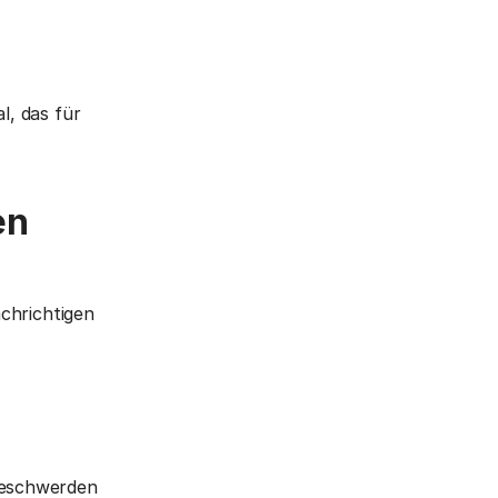
l, das für
en
chrichtigen
beschwerden