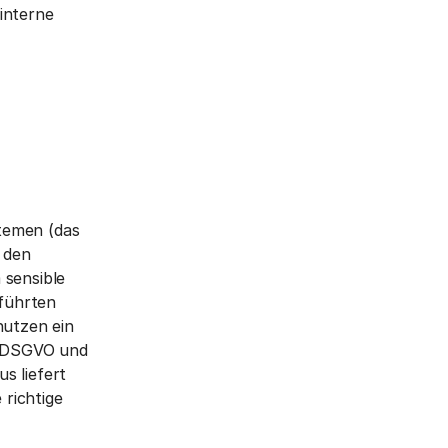
interne
temen (das
 den
 sensible
führten
utzen ein
er DSGVO und
s liefert
 richtige